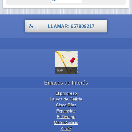
LLAMAR: 657909217
Enlaces de Interés
El progreso
La Voz de Galicia
Cinco Días
Expansion
El Tiempo
MeteoGalicia
Km77