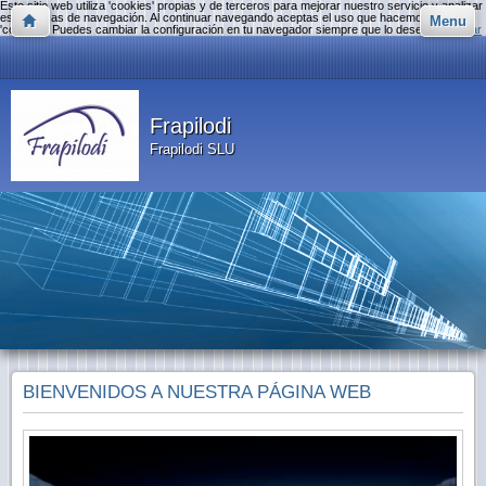
Este sitio web utiliza 'cookies' propias y de terceros para mejorar nuestro servicio y analizar
estadísticas de navegación. Al continuar navegando aceptas el uso que hacemos de las
Menu
'cookies'. Puedes cambiar la configuración en tu navegador siempre que lo desees.
Aceptar
Frapilodi
Frapilodi SLU
BIENVENIDOS A NUESTRA PÁGINA WEB